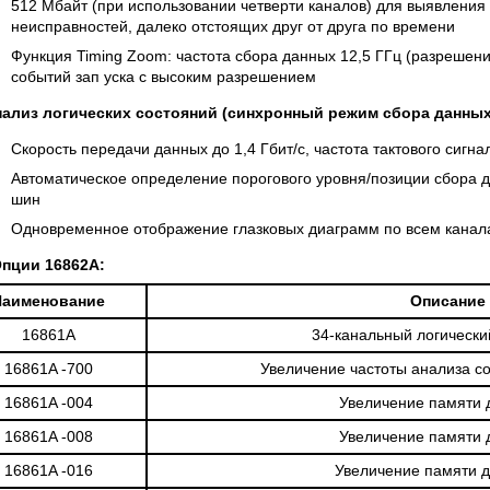
512 Мбайт (при использовании четверти каналов) для выявления
неисправностей, далеко отстоящих друг от друга по времени
Функция Timing Zoom: частота сбора данных 12,5 ГГц (разрешени
событий зап уска с высоким разрешением
ализ логических состояний (синхронный режим сбора данных
Скорость передачи данных до 1,4 Гбит/с, частота тактового сигн
Автоматическое определение порогового уровня/позиции сбора д
шин
Одновременное отображение глазковых диаграмм по всем канал
пции 16862A:
Наименование
Описание
16861A
34-канальный логически
16861A -700
Увеличение частоты анализа с
16861A -004
Увеличение памяти 
16861A -008
Увеличение памяти 
16861A -016
Увеличение памяти д