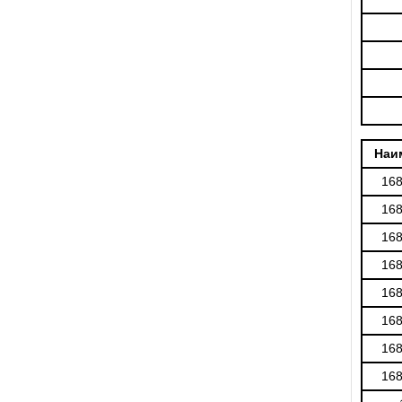
Наи
16
16
16
16
16
16
16
16