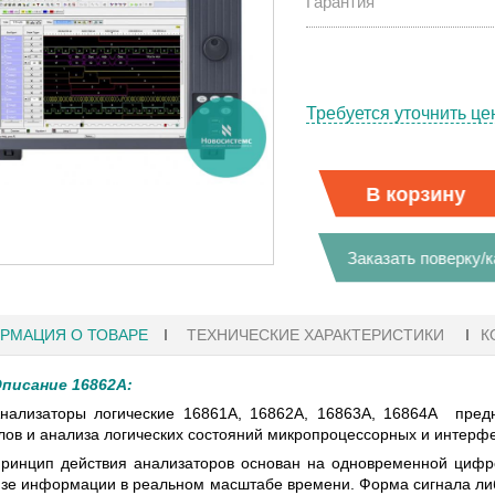
Гарантия
Требуется уточнить це
В корзину
Заказать поверку/
РМАЦИЯ О ТОВАРЕ
ТЕХНИЧЕСКИЕ ХАРАКТЕРИСТИКИ
К
писание 16862A:
нализаторы логические 16861A, 16862A, 16863A, 16864A пред
41
лов и анализа логических состояний микропроцессорных и интерфе
27.01.2023 10:06
ринцип действия анализаторов основан на одновременной цифро
Ы KEYSIGHT
В НАЛИЧИИ! ZVH8, АНАЛИЗАТОР
зе информации в реальном масштабе времени. Форма сигнала либ