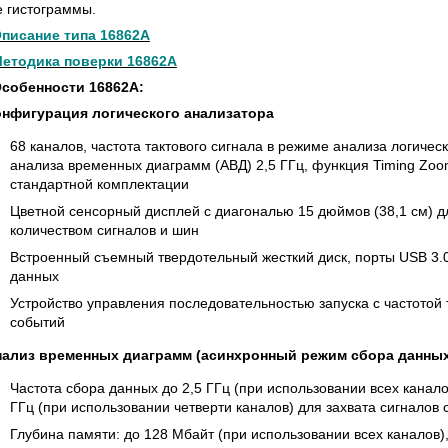
S СЕРИИ UXR
КАБЕЛЕЙ И АНТЕНН, 100 КГЦ ДО 8 ГГ
е гистограммы.
(ГОСРЕЕСТР РФ)
писание типа 16862A
ать
Прочитать
етодика поверки 16862A
собенности 16862A:
нфигурация логического анализатора
68 каналов, частота тактового сигнала в режиме анализа логичес
анализа временных диаграмм (АВД) 2,5 ГГц, функция Timing Zoom
стандартной комплектации
Цветной сенсорный дисплей с диагональю 15 дюймов (38,1 см)
количеством сигналов и шин
Встроенный съемный твердотельный жесткий диск, порты USB 3.
данных
Устройство управления последовательностью запуска с частотой т
событий
нализ временных диаграмм (асинхронный режим сбора данных
Частота сбора данных до 2,5 ГГц (при использовании всех канало
ГГц (при использовании четверти каналов) для захвата сигналов
Глубина памяти: до 128 Мбайт (при использовании всех каналов)