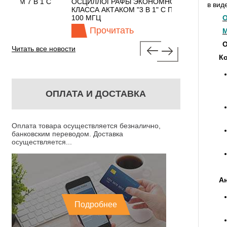
1 С
ОСЦИЛЛОГРАФЫ ЭКОНОМНОГО
TECHNOLOGIE
в вид
КЛАССА АКТАКОМ "3 В 1" С ПОЛОСОЙ
100 МГЦ
О
Прочитать
Прочит
М
О
Читать все новости
Ко
ОПЛАТА И ДОСТАВКА
Оплата товара осуществляется безналично,
банковским переводом. Доставка
осуществляется...
А
Подробнее