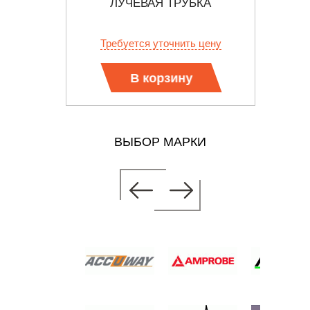
ЛУЧЕВАЯ ТРУБКА
 цену
Требуется уточнить цену
Тр
В корзину
ВЫБОР МАРКИ
ОННО-
БКА