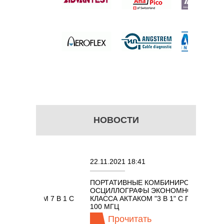
б.
НОВОСТИ
22.11.2021 18:41
02.0
ПОРТАТИВНЫЕ КОМБИНИРОВАННЫЕ
ОСЦ
Х
ОСЦИЛЛОГРАФЫ ЭКОНОМНОГО
TEC
ТАКОМ 7 В 1 С
КЛАССА АКТАКОМ "3 В 1" С ПОЛОСОЙ
ГЦ
100 МГЦ
Прочитать