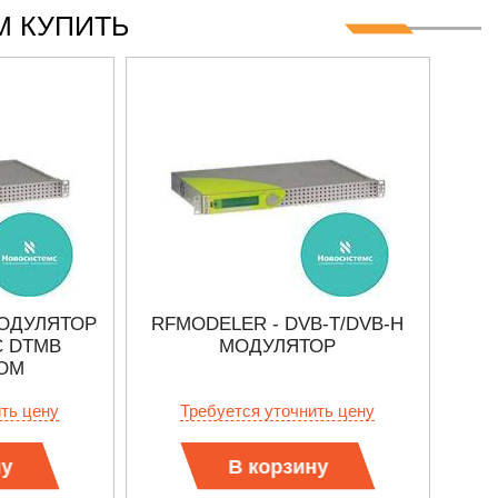
 КУПИТЬ
МОДУЛЯТОР
RFMODELER - DVB-T/DVB-H
АС
С DTMB
МОДУЛЯТОР
ОМ
В
ить цену
Требуется уточнить цену
ну
В корзину