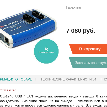
Гарантия
7 080 руб.
В корзину
Заказать поверку/
РМАЦИЯ О ТОВАРЕ
ТЕХНИЧЕСКИЕ ХАРАКТЕРИСТИКИ
К
писание:
41
27.01.2023 10:06
СЕ-1748 USB / LAN модуль дискретного ввода - вывода 8 кана
ков (датчики имеющие значения на выходе – включено или вык
Ы KEYSIGHT
В НАЛИЧИИ! ZVH8, АНАЛИЗАТОР
ые могут коммутироваться однопозиционными реле. Все входы в