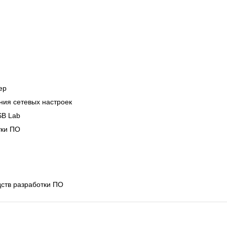
ер
ния сетевых настроек
SB Lab
тки ПО
ств разработки ПО