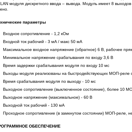
S СЕРИИ UXR
КАБЕЛЕЙ И АНТЕНН, 100 КГЦ ДО 8 ГГ
 LAN модуля дискретного ввода – вывода. Модуль имеет 8 выходов
(ГОСРЕЕСТР РФ)
ено.
ать
Прочитать
ехнические параметры
Входное сопротивление - 1,2 кОм
Входной ток рабочий - 3 мА / макс 50 мА
Максимальное входное напряжение (обратное) 6 B, рабочее пря
Минимальное напряжение срабатывания по входу 3,6 B
Время задержки срабатывания модуля по входу 10 мс
Выходы модуля реализованы на быстродействующих МОП-реле с 
Время срабатывания модуля по выходу - 10 мс
Выходное сопротивление (выключенное состояние), более 10 М
Выходное напряжение (максимальное) - 60 В
Выходной ток рабочий - 130 мА
Проходное сопротивление (в замкнутом состоянии) МОП-реле, н
РОГРАММНОЕ ОБЕСПЕЧЕНИЕ