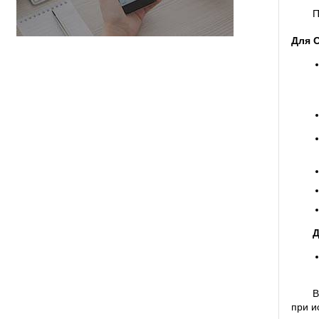
П
Для 
Д
В
при и