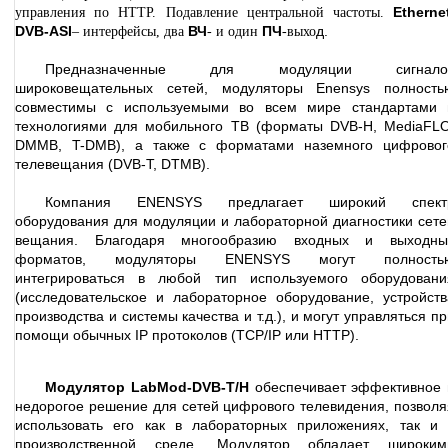
Etherne
управления по HTTP. Подавление центральной частоты.
DVB-ASI
ВЧ
ПЧ
д.
– интерфейсы, два
- и один
-выхо
Предназначенные для модуляции сигнало
широковещательных сетей, модуляторы Enensys полность
совместимы с используемыми во всем мире стандартами 
технологиями для мобильного ТВ (форматы DVB-H, MediaFLO
DMMB, T-DMB), а также с форматами наземного цифровог
телевещания (DVB-T, DTMB).
Компания ENENSYS предлагает широкий спект
оборудования для модуляции и лабораторной диагностики сете
вещания. Благодаря многообразию входных и выходны
форматов, модуляторы ENENSYS могут полность
интегрироваться в любой тип используемого оборудовани
(исследовательское и лабораторное оборудование, устройств
производства и системы качества и т.д.), и могут управляться п
помощи обычных IP протоколов (TCP/IP или HTTP).
Модулятор LabMod-DVB-T/H
обеспечивает эффективное 
недорогое решение для сетей цифрового телевидения, позволя
использовать его как в лабораторных приложениях, так и 
производственной среде. Модулятор обладает широким