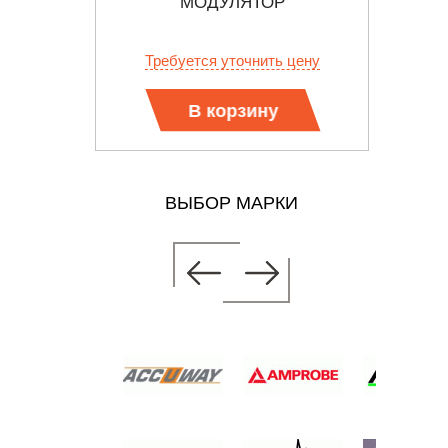
ВОДА-
МОДУЛЯТОР
РА
ЛЬНЫЙ
.
Требуется уточнить цену
Тр
В корзину
ВЫБОР МАРКИ
T/DVB-H
Р