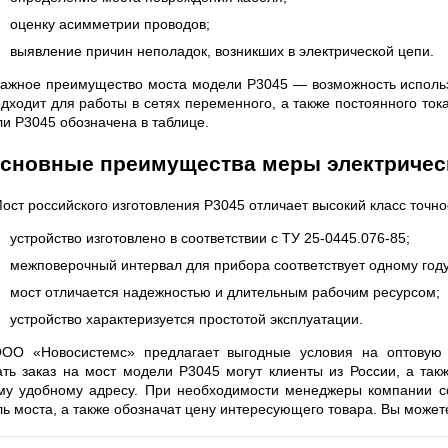
 СЕРИИ UXR
КАБЕЛЕЙ И АНТЕНН, 100 КГЦ ДО 8 ГГЦ
(ГОСРЕЕСТР РФ)
оценку асимметрии проводов;
выявление причин неполадок, возникших в электрической цепи.
ть
Прочитать
ажное преимущество моста модели Р3045 — возможность использ
дходит для работы в сетях переменного, а также постоянного то
и Р3045 обозначена в таблице.
сновные преимущества меры электрическ
ост российского изготовления Р3045 отличает высокий класс точно
устройство изготовлено в соответствии с ТУ 25-0445.076-85;
межповерочный интервал для прибора соответствует одному году
мост отличается надежностью и длительным рабочим ресурсом;
устройство характеризуется простотой эксплуатации.
ОО «Новосистемс» предлагает выгодные условия на оптовую и
ть заказ на мост модели Р3045 могут клиенты из России, а так
у удобному адресу. При необходимости менеджеры компании со
ь моста, а также обозначат цену интересующего товара. Вы можете