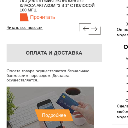
 С
ОСЦИЛЛОГРАФЫ ЭКОНОМНОГО
TECHNOLOGIES
КЛАССА АКТАКОМ "3 В 1" С ПОЛОСОЙ
100 МГЦ
Прочитать
Прочита
В
Читать все новости
Он по
модел
О
ОПЛАТА И ДОСТАВКА
М
Оплата товара осуществляется безналично,
банковским переводом. Доставка
осуществляется...
О
Сдела
любом
Подробнее
модел