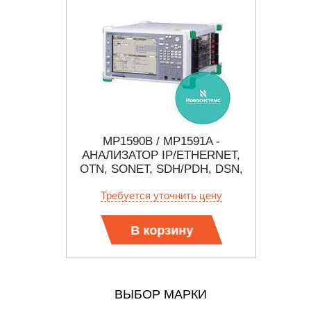
ЛОТОВЫЙ
MP1590B / MP1591A -
CMA50
АТОР
АНАЛИЗАТОР IP/ETHERNET,
T, SDH,
OTN, SONET, SDH/PDH, DSN,
ТР
ДЖИТТЕР/ВАНДЕР
 цену
Требуется уточнить цену
Тр
В корзину
ВЫБОР МАРКИ