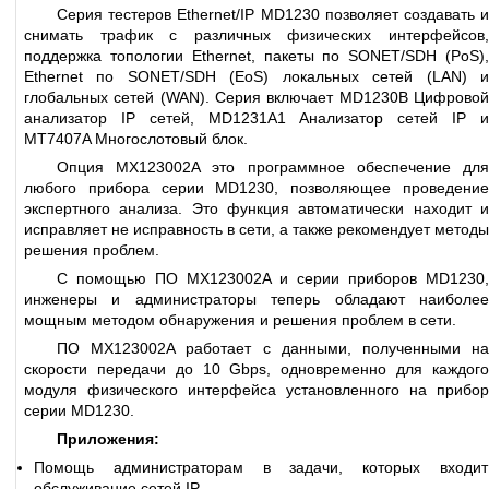
Серия тестеров Ethernet/IP MD1230 позволяет создавать и
снимать трафик с различных физических интерфейсов,
поддержка топологии Ethernet, пакеты по SONET/SDH (PoS),
Ethernet по SONET/SDH (EoS) локальных сетей (LAN) и
глобальных сетей (WAN). Серия включает MD1230B Цифровой
анализатор IP сетей, MD1231A1 Анализатор сетей IP и
MT7407A Многослотовый блок.
Опция MX123002A это программное обеспечение для
любого прибора серии MD1230, позволяющее проведение
экспертного анализа. Это функция автоматически находит и
исправляет не исправность в сети, а также рекомендует методы
решения проблем.
С помощью ПО MX123002A и серии приборов MD1230,
инженеры и администраторы теперь обладают наиболее
мощным методом обнаружения и решения проблем в сети.
ПО MX123002A работает с данными, полученными на
скорости передачи до 10 Gbps, одновременно для каждого
модуля физического интерфейса установленного на прибор
серии MD1230.
Приложения:
Помощь администраторам в задачи, которых входит
обслуживание сетей IP.