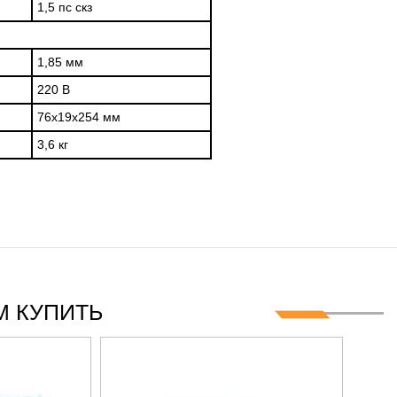
1,5 пс скз
1,85 мм
220 В
76х19х254 мм
3,6 кг
 КУПИТЬ