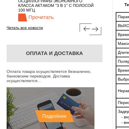
 С
ОСЦИЛЛОГРАФЫ ЭКОНОМНОГО
TECHNOLOGIES
Те
КЛАССА АКТАКОМ "3 В 1" С ПОЛОСОЙ
100 МГЦ
Прочитать
Прочита
Пара
ВЫХО
Читать все новости
Время
Макси
Длите
ОПЛАТА И ДОСТАВКА
Поляр
Время
Оплата товара осуществляется безналично,
банковским переводом. Доставка
Выбр
осуществляется...
Нера
Перио
Заде
Подробнее
- вну
- вн