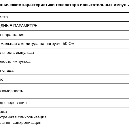
 СЕРИИ UXR
КАБЕЛЕЙ И АНТЕНН, 100 КГЦ ДО 8 ГГЦ
хнические характеристики генератора испытательных импуль
(ГОСРЕЕСТР РФ)
ть
Прочитать
метр
ДНЫЕ ПАРАМЕТРЫ
 нарастания
мальная амплитуда на нагрузке 50 Ом
льность импульса
ность импульса
 спада
ос
вномерность
д следования
ржка
тренняя синхронизация
ешняя синхронизация