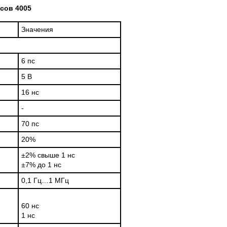
сов 4005
Значения
6 пс
5 В
16 нс
-
70 пс
20%
±2% свыше 1 нс
±7% до 1 нс
0,1 Гц…1 МГц
60 нс
1 нс