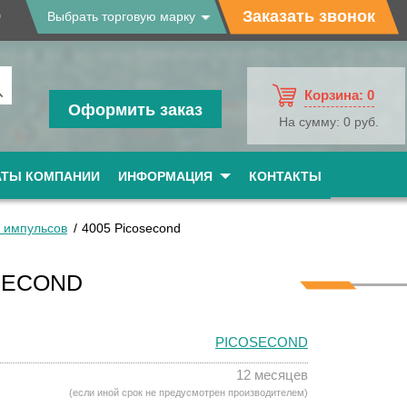
9
Заказать звонок
Выбрать торговую марку
Корзина:
0
Оформить заказ
На сумму:
0 руб.
АТЫ КОМПАНИИ
ИНФОРМАЦИЯ
КОНТАКТЫ
 импульсов
4005 Picosecond
SECOND
PICOSECOND
12 месяцев
(если иной срок не предусмотрен производителем)