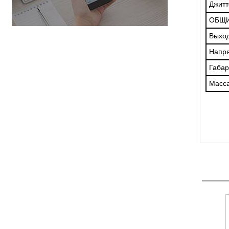
Джитт
ОБЩИ
Выхо
Напр
Габа
Масс