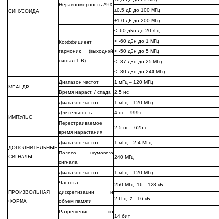
Неравномерность АЧХ
±0,5 дБ до 100 МГц
СИНУСОИДА
±1,0 дБ до 200 МГц
≤ -60 дБн до 20 кГц
< -60 дБн до 1 МГц
Коэффициент
гармоник (выходной
< -50 дБн до 5 МГц
сигнал 1 В)
< -37 дБн до 25 МГц
< -30 дБн до 240 МГц
Диапазон частот
1 мГц – 120 МГц
МЕАНДР
Время нараст. / спада
2,5 нс
Диапазон частот
1 мГц – 120 МГц
Длительность
4 нс – 999 с
ИМПУЛЬС
Перестраиваемое
2,5 нс – 625 с
время нарастания
Диапазон частот
1 мГц – 2,4 МГц
ДОПОЛНИТЕЛЬНЫЕ
Полоса шумового
СИГНАЛЫ
240 МГц
сигнала
Диапазон частот
1 мГц – 120 МГц
Частота
250 МГц: 16…128 кБ
ПРОИЗВОЛЬНАЯ
дискретизации и
2 ГГц: 2…16 кБ
ФОРМА
объем памяти
Разрешение по
14 бит