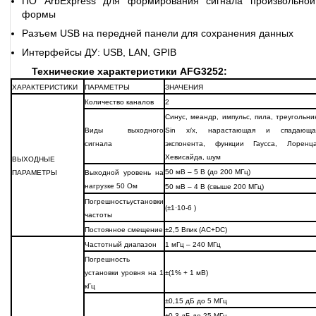
ПО ArbExpress для формирования сигнала произвольной
формы
Разъем USB на передней панели для сохранения данных
Интерфейсы ДУ: USB, LAN, GPIB
Технические характеристики AFG3252:
ХАРАКТЕРИСТИКИ
ПАРАМЕТРЫ
ЗНАЧЕНИЯ
Количество каналов
2
Синус, меандр, импульс, пила, треугольник
Виды выходного
Sin x/x, нарастающая и спадающа
сигнала
экспонента, функции Гаусса, Лоренца
Хевисайда, шум
ВЫХОДНЫЕ
50 мВ – 5 В (до 200 МГц)
ПАРАМЕТРЫ
Выходной уровень на
нагрузке 50 Ом
50 мВ – 4 В (свыше 200 МГц)
Погрешностьустановки
(±1·10-6 )
частоты
Постоянное смещение
±2,5 Впик (АС+DС)
Частотный диапазон
1 мГц – 240 МГц
Погрешность
установки уровня на 1
±(1% + 1 мВ)
кГц
±0,15 дБ до 5 МГц
±0,3 дБ до 25 МГц