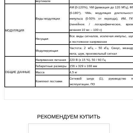
вертикали
АМ (0-120%), ЧМ (девиация до 120 МГц), Ф
(0-180°), ЧМн, модуляция длительност
Виды модуляции
импульса (0-50% от периода), ИМ, ГК
(линейное / логарифмическое, врем
качания 10 мс – 100 с)
МОДУЛЯЦИЯ
Все виды сигналов, исключая импульс, шу
Несущая
и постоянное напряжение
Частота: 2 мГц – 50 кГц. Синус, меандр
Модулирующая
пила, шум, произвольный сигнал
Напряжение питания
220 В (± 15 %), 50 / 60 Гц
Габаритные размеры
156 х 329 х 168 мм
ОБЩИЕ ДАННЫЕ
Масса
4,5 кг
Сетевой шнур (1), руководство п
Комплект поставки
эксплуатации, ПО
РЕКОМЕНДУЕМ КУПИТЬ