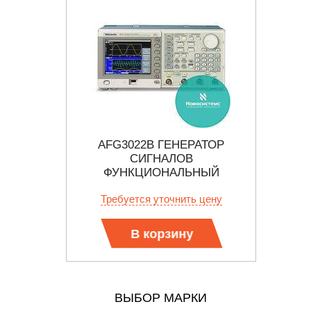
АТОРЫ
AFG3022B ГЕНЕРАТОР
АК
ДОВЫХ
СИГНАЛОВ
ОСТЕЙ
ФУНКЦИОНАЛЬНЫЙ
 цену
Требуется уточнить цену
В корзину
ВЫБОР МАРКИ